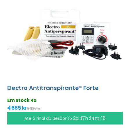
Electro Antitranspirante® Forte
Em stock 4x
4 665 kr
8 236 kr
2d :17h :14m :17
Até o final do desconto