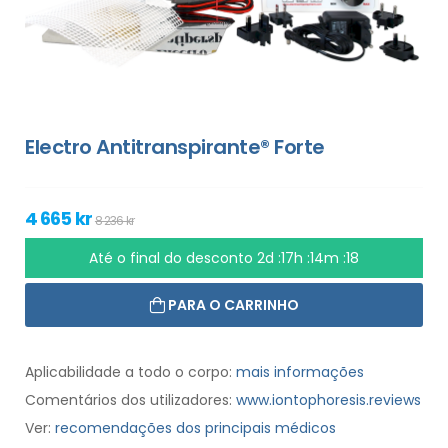
Electro Antitranspirante® Forte
4 665 kr
8 236 kr
Até o final do desconto
2d :17h :14m :17
PARA O CARRINHO
Aplicabilidade a todo o corpo:
mais informações
Comentários dos utilizadores:
www.iontophoresis.reviews
Ver:
recomendações dos principais médicos