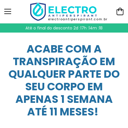
electroantiperspirant.com.br
Até o final do desconto
2d :17h :14m :17
ACABE COM A
TRANSPIRAÇÃO EM
QUALQUER PARTE DO
SEU CORPO EM
APENAS 1 SEMANA
ATÉ 11 MESES!