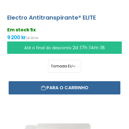
Electro Antitranspirante® ELITE
Em stock 5x
9 200 kr
14 131 kr
2d :17h :14m :17
Até o final do desconto
PARA O CARRINHO