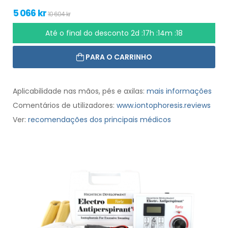
5 066 kr
10 604 kr
Até o final do desconto
2d :17h :14m :17
PARA O CARRINHO
Aplicabilidade nas mãos, pés e axilas:
mais informações
Comentários de utilizadores:
www.iontophoresis.reviews
Ver:
recomendações dos principais médicos