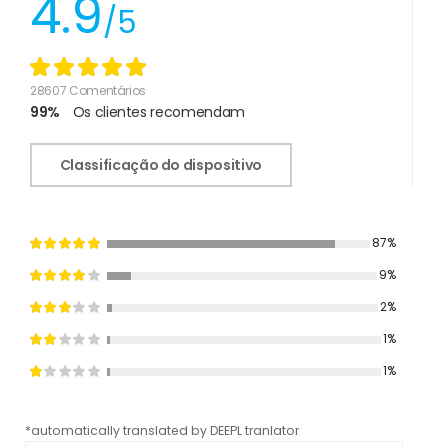
4.9
/5
28607 Comentários
99%
Os clientes recomendam
Classificação do dispositivo
87%
9%
2%
1%
1%
*automatically translated by DEEPL tranlator
*aut