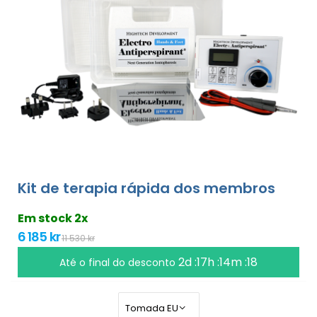
Kit de terapia rápida dos membros
Em stock 2x
6 185 kr
11 530 kr
2d :17h :14m :17
Até o final do desconto