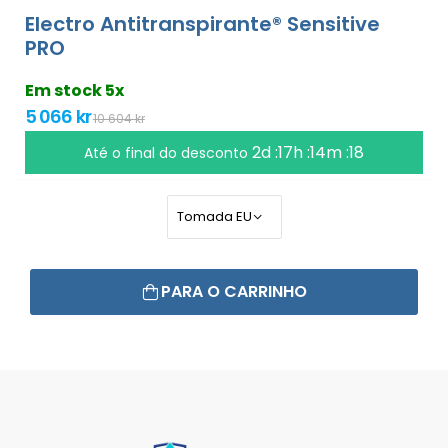
Electro Antitranspirante® Sensitive
PRO
Em stock 5x
5 066 kr
10 604 kr
2d :17h :14m :17
Até o final do desconto
PARA O CARRINHO