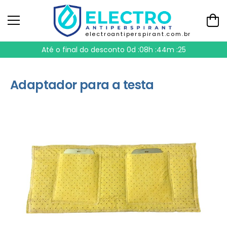
electroantiperspirant.com.br
Até o final do desconto
0d :08h :44m :25
Adaptador para a testa