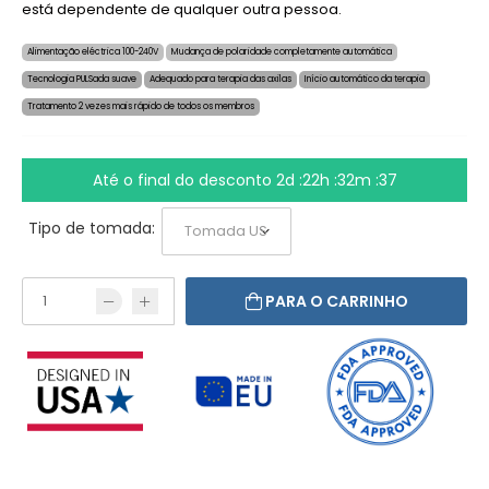
está dependente de qualquer outra pessoa.
Alimentação eléctrica 100-240V
Mudança de polaridade completamente automática
Tecnologia PULSada suave
Adequado para terapia das axilas
Início automático da terapia
Tratamento 2 vezes mais rápido de todos os membros
Até o final do desconto
2d :22h :32m :37
Tipo de tomada:
PARA O CARRINHO