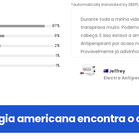
*automatically translated by DEEPL 
Durante toda a minha vida
87%
transpirava muito. Podem
cabeça. E isso estava a arr
9%
Antiperspirant por acaso 
2%
Provavelmente já adivinh
1%
seca. As correntes de suo
1%
Muito obrigada.
Jeffrey
Electro Antipe
ogia americana encontra o