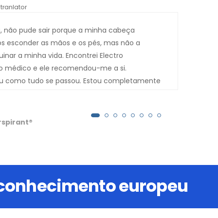
tranlator
*automati
, não pude sair porque a minha cabeça
A en
os esconder as mãos e os pés, mas não a
livr
uinar a minha vida. Encontrei Electro
(des
no médico e ele recomendou-me a si.
ou como tudo se passou. Estou completamente
r que me corriam pela cara desapareceram.
rspirant®
 conhecimento europeu