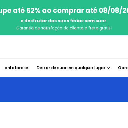
upe até 52% ao comprar até 08/08/2
e desfrutar das suas férias sem suar.
Garantia de satisfação do cliente e frete grátis!
Iontoforese
Deixar de suar em qualquer lugar
Gara