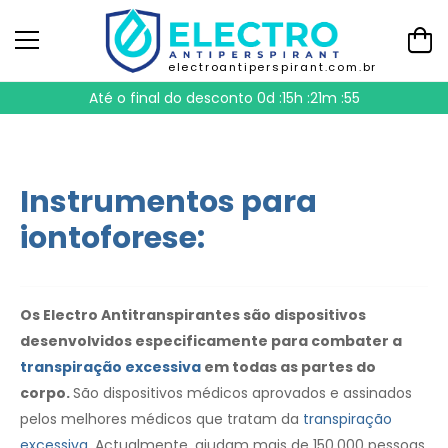
electroantiperspirant.com.br
Até o final do desconto
0d :15h :21m :54
Instrumentos para
iontoforese:
Os Electro Antitranspirantes são dispositivos
desenvolvidos especificamente para combater a
transpiração excessiva
em todas as partes do
corpo.
São dispositivos médicos aprovados e assinados
pelos melhores médicos que tratam da
transpiração
excessiva
. Actualmente, ajudam mais de 150.000 pessoas