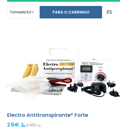
com sucesso e por muito tempo.
Garantia de
devolução do dinheiro em caso de insatisfação e
PARA O CARRINHO
envio expresso grátis para todo os locais do
mundo!
Electro Antitranspirante® Forte
2 641 ﷼
4 663 ﷼