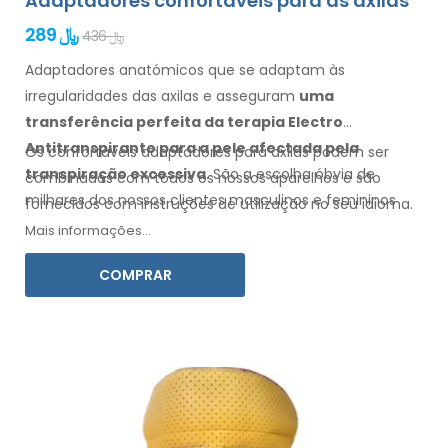
Adaptadores confortáveis para as axilas
289 ﷼
436 ﷼
Adaptadores anatómicos que se adaptam às
irregularidades das axilas
e asseguram
uma
transferência perfeita da terapia Electro
Antitranspirante
para a pele
afectada pela
Os confortáveis adaptadores para
axilas
podem ser
transpiração excessiva
. São a escolha óbvia de
combinados com
todos os
nossos aparelhos e são
milhares dos nossos clientes masculinos
e femininos
fornecidos com instruções de
utilização
no seu idioma.
todos os anos.
Mais informações...
COMPRAR