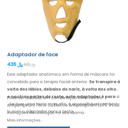
Adaptador de face
436 ﷼
692 ﷼
Este adaptador anatómico em forma de máscara foi
concebido para a terapia facial anterior.
Se transpira
à
volta dos
lábios, debaixo do nariz, à volta dos olhos
e noutras
partes do rosto
, este adaptador
é
para
si
Pode ser utilizado em combinação com Electro
.
Se
tiver uma
testa mais alta, é aconselhável combiná-
Antiperspirant Forte ou Electro Antiperspirant ELITE. Inclui
lo
com o adaptador
para a testa.
instruções de
utilização
no seu
idioma.
Mais informações...