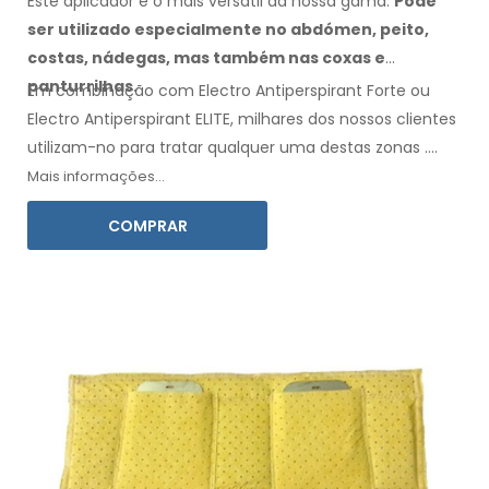
Este aplicador é o mais versátil da nossa gama.
Pode
ser utilizado especialmente
no abdómen,
peito,
costas, nádegas,
mas também nas coxas
e
panturrilhas.
Em combinação com Electro Antiperspirant Forte ou
Electro Antiperspirant ELITE, milhares dos nossos clientes
utilizam-no para tratar qualquer
uma destas
zonas
.
Inclui instruções de
utilização
na sua língua.
Mais informações...
COMPRAR