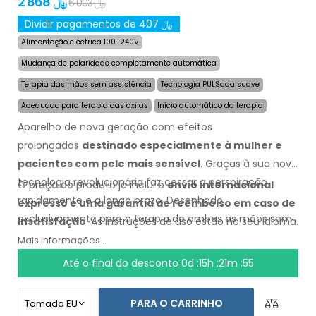
2 868 ﷼
6 003 ﷼
Dividir pagamentos de 407 ﷼
Alimentação eléctrica 100-240V
Mudança de polaridade completamente automática
Terapia das mãos sem assistência
Tecnologia PULSada suave
Adequado para terapia das axilas
Início automático da terapia
Aparelho de nova geração com efeitos
prolongados
destinado especialmente à mulher e
pacientes com pele mais sensível
. Graças à sua nova
tecnologia revolucionária faz cessar a perspiração
O preço do produto já inclui o
envio internacional
rapidamente e a longo prazo. Desenhado
expresso e uma garantia de reembolso em caso de
exclusivamente para a terapia de ambas as mãos sem
insatisfação
. As instruções de uso estão no seu idioma.
asistência duma segunda pessoa e para a terapia dos
Mais informações...
pés e das axilas (tudo em embalagem básica).
Até o final do desconto
0d :15h :21m :54
PARA O CARRINHO