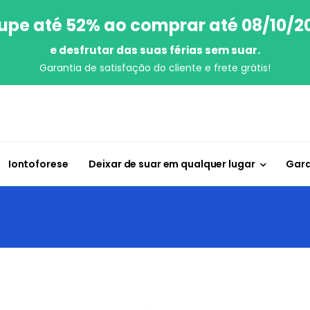
upe até 52% ao comprar até 08/10/2
e desfrutar das suas férias sem suar.
Garantia de satisfação do cliente e frete grátis!
Iontoforese
Deixar de suar em qualquer lugar
Gara