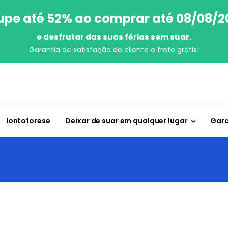
upe até 52% ao comprar até 08/08/2
e desfrutar das suas férias sem suar.
Garantia de satisfação do cliente e frete grátis!
Iontoforese
Deixar de suar em qualquer lugar
Gara